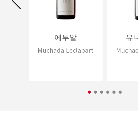
 루즈
에투알
유
Muchada Leclapart
Muchad