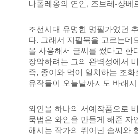
나폴레옹의 연인, 즈브레-샹베르땅(G
유작들이 오늘날까지도 바래지 